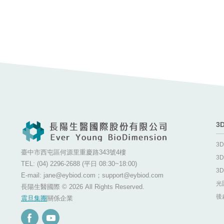
計、軟體流程、材料控制、品質技術管理等3D列印醫療
器材法規趨勢。誠摯邀請您一同共襄盛舉，體驗3D醫療
帶來的突破、創新和效率！
3
3
臺中市西屯區何源里重慶路343號4樓
3
TEL: (04) 2296-2688 (平日 08:30~18:00)
3
E-mail: jane@eybiod.com；support@eybiod.com
光
長陽生醫國際 ©
2026 All Rights Reserved.
後
震旦集團
關係企業