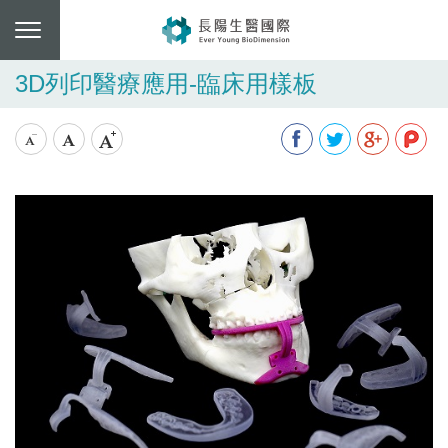
3D列印醫療應用-臨床用樣板