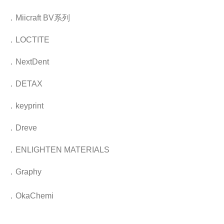
．
Miicraft
BV
系列
．
LOCTITE
．
NextDent
．
DETAX
．
keyprint
．
Dreve
．
ENLIGHTEN MATERIALS
．
Graphy
．
OkaChemi