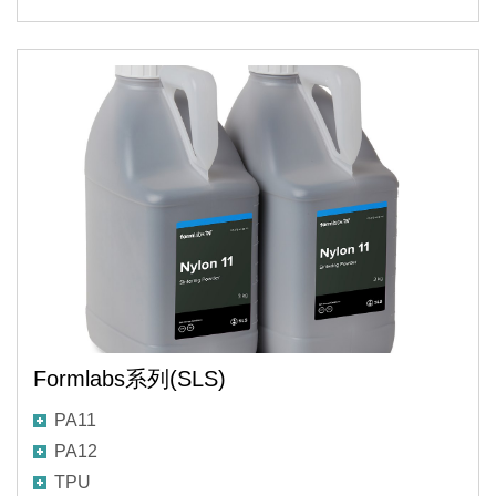
Formlabs系列(SLS)
PA11
PA12
TPU