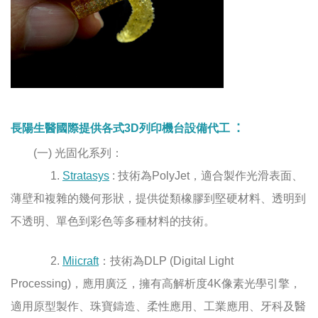
：
長陽生醫國際提供各式
3D
列印機台設備代工
(一) 光固化系列：
1.
Stratasys
: 技術為PolyJet，適合製作光滑表面、
薄壁和複雜的幾何形狀，提供從類橡膠到堅硬材料、透明到
不透明、單色到彩色等多種材料的技術。
2.
Miicraft
：
技術為DLP (Digital Light
Processing)，
應用廣泛，擁有高解析度4K像素光學引擎，
適用原型製作、珠寶鑄造、柔性應用、工業應用、牙科及醫