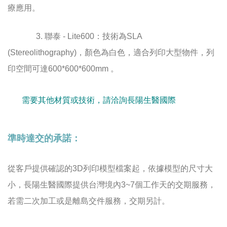
療應用。
3.
聯泰
- Lite600：
技術為SLA
(Stereolithography)
，顏色為白色，適合列印大型物件，列
印空間可達
600*600*600mm 。
需要其他材質或技術，請洽詢長陽生醫國際
準時達交的承諾：
從客戶提供確認的
3D
列印模型檔案起，依據模型的尺寸大
小，長陽生醫國際提供台灣境內
3~7
個工作天的交期服務，
若需二次加工或是離島交件服務，交期另計。