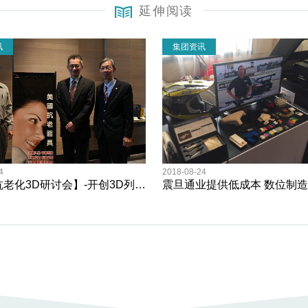
延伸阅读
讯
集团资讯
4
2018-08-24
【医美抗老化3D研讨会】-开创3D列印医美领域新革命!