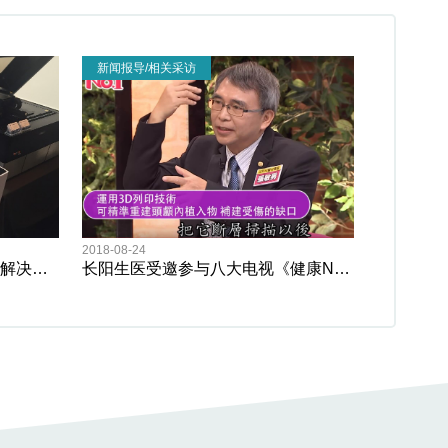
新闻报导/相关采访
2018-08-24
震旦通业提供低成本 数位制造解决方案
长阳生医受邀参与八大电视《健康NO.1》的节目录影 录影单元「"3D列印"能救命?! 缩短骨折手术与疼痛时间!」