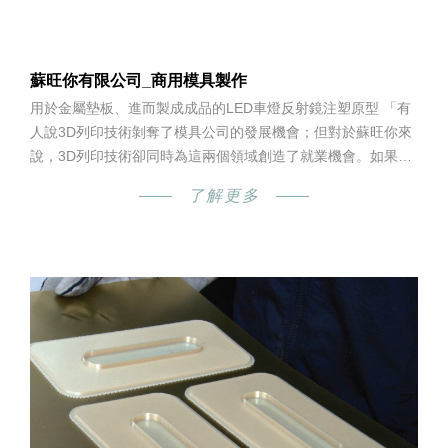
蘇旺你有限公司_商用模具製作
用於金屬墊板、進而製成成品的LED車燈反射鏡注塑原型 「有
人說3D列印技術剝奪了模具公司的發展機會；但對於蘇旺你來
說，3D列印技術卻同時為這兩個領域創造了就業機會。如果這
種新合作方式可以振興日本的製造業，這將是非常了不起的事
了解更多
情。」 -Yoshihiro Hashizume, 蘇旺你有限公司總裁