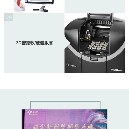
04
3D醫療軟/硬體販售